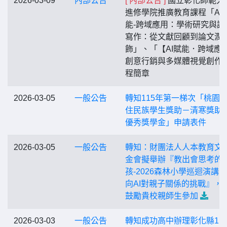
2026-03-09
內部公告
[ 內部公告 ]
國立彰化師範大
進修學院推廣教育課程「AI
能-跨域應用：學術研究與論
寫作：從文獻回顧到論文潤
飾」、「【AI賦能．跨域應
創意行銷與多媒體視覺創作
程簡章
2026-03-05
一般公告
轉知115年第一梯次「桃園
住民族學生獎助－清寒獎助
優秀獎學金」申請表件
2026-03-05
一般公告
轉知：財團法人人本教育文
金會擬舉辦『教出會思考的
孩-2026森林小學巡迴演講 
向AI對親子關係的挑戰』，
鼓勵貴校親師生參加
2026-03-03
一般公告
轉知成功高中辦理彰化縣11