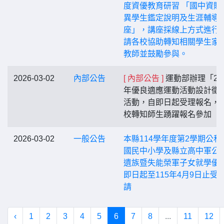
度資優教育研習 「國中資賦
異學生鑑定說明及生涯輔導
座」，講座採線上方式進行
請各校協助轉知相關學生家
教師並鼓勵參與。
2026-03-02
內部公告
[ 內部公告 ]
運動部辦理「20
年優良適應運動活動設計徵
活動，自即日起受理報名，
校轉知師生踴躍報名參加
2026-03-02
一般公告
本縣114學年度第2學期公私
國民中小學及縣立高中軍公
遺族暨失能榮軍子女就學優
即日起至115年4月9日止受
請
‹
1
2
3
4
5
6
7
8
...
11
12