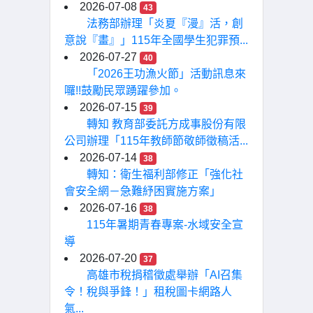
2026-07-08
43
法務部辦理「炎夏『漫』活，創
意說『畫』」115年全國學生犯罪預...
2026-07-27
40
「2026王功漁火節」活動訊息來
囉!!鼓勵民眾踴躍參加。
2026-07-15
39
轉知 教育部委託方成事股份有限
公司辦理「115年教師節敬師徵稿活...
2026-07-14
38
轉知：衛生福利部修正「強化社
會安全網－急難紓困實施方案」
2026-07-16
38
115年暑期青春專案-水域安全宣
導
2026-07-20
37
高雄市稅捐稽徵處舉辦「AI召集
令！稅與爭鋒！」租稅圖卡網路人
氣...