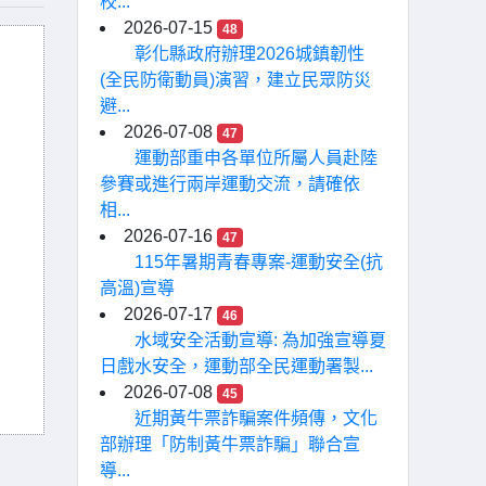
校...
2026-07-15
48
彰化縣政府辦理2026城鎮韌性
(全民防衛動員)演習，建立民眾防災
避...
2026-07-08
47
運動部重申各單位所屬人員赴陸
參賽或進行兩岸運動交流，請確依
相...
2026-07-16
47
115年暑期青春專案-運動安全(抗
高溫)宣導
2026-07-17
46
水域安全活動宣導: 為加強宣導夏
日戲水安全，運動部全民運動署製...
2026-07-08
45
近期黃牛票詐騙案件頻傳，文化
部辦理「防制黃牛票詐騙」聯合宣
導...