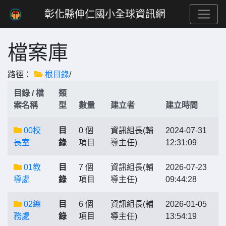
彰化縣伸仁國小全球資訊網
檔案庫
路徑：
根目錄
/
目錄 / 檔
類
案名稱
型
數量
建立者
建立時間
00校
目
0 個
資訊組長(輔
2024-07-31
長室
錄
項目
導主任)
12:31:09
01教
目
7 個
資訊組長(輔
2026-07-23
導處
錄
項目
導主任)
09:44:28
02總
目
6 個
資訊組長(輔
2026-01-05
務處
錄
項目
導主任)
13:54:19