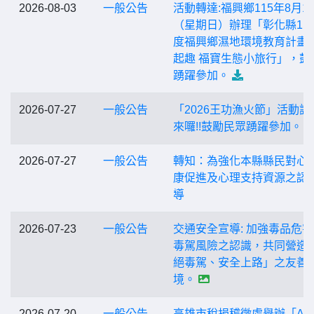
2026-08-03
一般公告
活動轉達:福興鄉115年8月1
（星期日）辦理「彰化縣11
度福興鄉濕地環境教育計畫-
起趣 福寶生態小旅行」，鼓
踴躍參加。
2026-07-27
一般公告
「2026王功漁火節」活動訊
來囉!!鼓勵民眾踴躍參加。
2026-07-27
一般公告
轉知：為強化本縣縣民對心
康促進及心理支持資源之認
導
2026-07-23
一般公告
交通安全宣導: 加強毒品危
毒駕風險之認識，共同營造
絕毒駕、安全上路」之友善
境。
2026-07-20
一般公告
高雄市稅捐稽徵處舉辦「AI