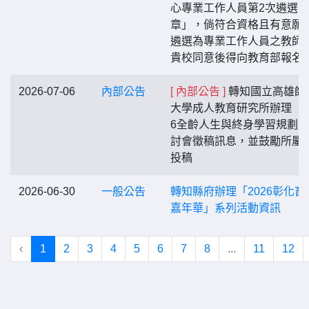
心專業工作人員第2次遴選簡
章」，倘符合資格且有意願
遴選為專業工作人員之教師
貴校同意後得向教育部報名
2026-07-06
內部公告
[ 內部公告 ]
轉知國立高雄師
大學成人教育研究所辦理「2
6全齡人生與終身學習規劃
討會徵稿訊息，並鼓勵所屬
投稿
2026-06-30
一般公告
轉知縣府辦理「2026彰化畜
嘉年華」系列活動資訊
‹
1
2
3
4
5
6
7
8
...
11
12