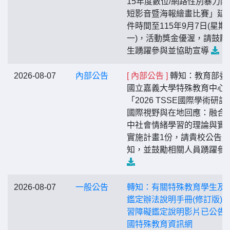
15年度數位/網路性別暴力防
短影音暨海報繪畫比賽」延
件時間至115年9月7日(星期
一)，活動獎金優渥，請鼓勵
生踴躍參與並協助宣導
2026-08-07
內部公告
[ 內部公告 ]
轉知：教育部委
國立嘉義大學特殊教育中心
「2026 TSSE國際學術研討
國際視野與在地回應：融合
中社會情緒學習的理論與實
實施計畫1份，請貴校公告周
知，並鼓勵相關人員踴躍參
2026-08-07
一般公告
轉知：有關特殊教育學生及
鑑定辦法說明手冊(修訂版)
習障礙鑑定說明影片已公告
國特殊教育資訊網