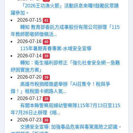
「2026王功漁火節」活動訊息來囉!!鼓勵民眾踴
躍參加。
2026-07-15
41
轉知 教育部委託方成事股份有限公司辦理「115
年教師節敬師徵稿活...
2026-07-16
40
115年暑期青春專案-水域安全宣導
2026-07-14
39
轉知：衛生福利部修正「強化社會安全網－急難
紓困實施方案」
2026-07-20
39
高雄市稅捐稽徵處舉辦「AI召集令！稅與爭
鋒！」租稅圖卡網路人氣...
2026-07-17
38
有關本縣警察局婦幼警察隊115年7月13日至115
年7月26日止辦理《暗...
2026-07-23
36
交通安全宣導: 加強毒品危害與毒駕風險之認識，