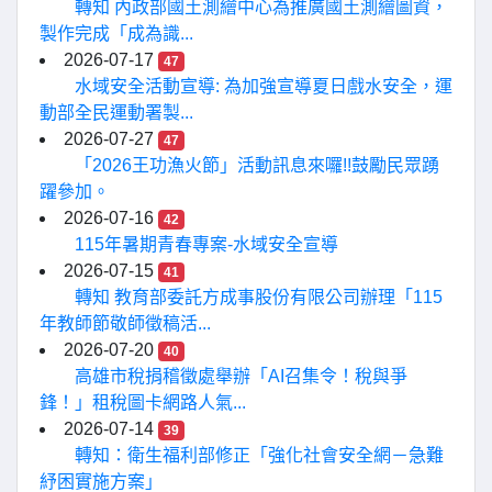
轉知 內政部國土測繪中心為推廣國土測繪圖資，
製作完成「成為識...
2026-07-17
47
水域安全活動宣導: 為加強宣導夏日戲水安全，運
動部全民運動署製...
2026-07-27
47
「2026王功漁火節」活動訊息來囉!!鼓勵民眾踴
躍參加。
2026-07-16
42
115年暑期青春專案-水域安全宣導
2026-07-15
41
轉知 教育部委託方成事股份有限公司辦理「115
年教師節敬師徵稿活...
2026-07-20
40
高雄市稅捐稽徵處舉辦「AI召集令！稅與爭
鋒！」租稅圖卡網路人氣...
2026-07-14
39
轉知：衛生福利部修正「強化社會安全網－急難
紓困實施方案」