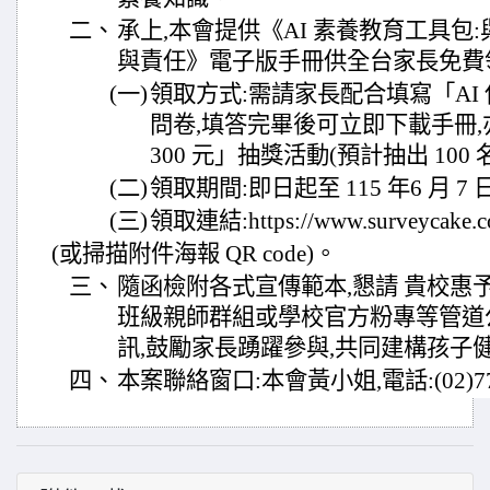
二、
承上,本會提供《AI 素養教育工具包:
與責任》電子版手冊供全台家長免費
(一)
領取方式:需請家長配合填寫「AI
問卷,填答完畢後可立即下載手冊,亦
300 元」抽獎活動(預計抽出 100 
(二)
領取期間:即日起至 115 年6 月 7
(三)
領取連結:https://www.surveycake.
(或掃描附件海報 QR code)。
三、
隨函檢附各式宣傳範本,懇請 貴校惠
班級親師群組或學校官方粉專等管道
訊,鼓勵家長踴躍參與,共同建構孩子健
四、
本案聯絡窗口:本會黃小姐,電話:(02)770