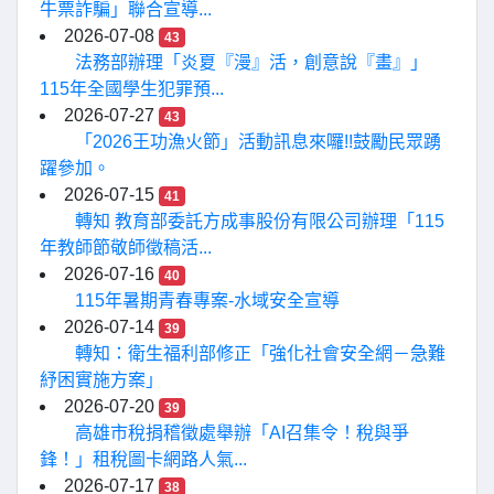
牛票詐騙」聯合宣導...
2026-07-08
43
法務部辦理「炎夏『漫』活，創意說『畫』」
115年全國學生犯罪預...
2026-07-27
43
「2026王功漁火節」活動訊息來囉!!鼓勵民眾踴
躍參加。
2026-07-15
41
轉知 教育部委託方成事股份有限公司辦理「115
年教師節敬師徵稿活...
2026-07-16
40
115年暑期青春專案-水域安全宣導
2026-07-14
39
轉知：衛生福利部修正「強化社會安全網－急難
紓困實施方案」
2026-07-20
39
高雄市稅捐稽徵處舉辦「AI召集令！稅與爭
鋒！」租稅圖卡網路人氣...
2026-07-17
38