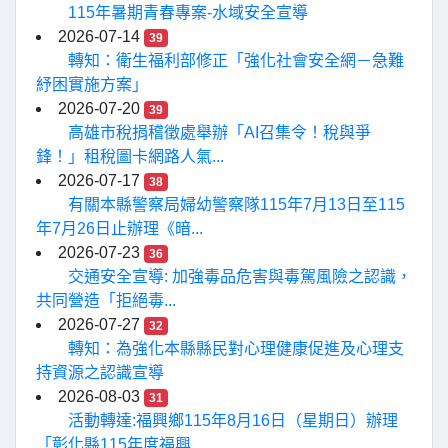
115年暑期青春專案-水域安全宣導
2026-07-14
39
轉知：衛生福利部修正「強化社會安全網－急難
紓困實施方案」
2026-07-20
39
高雄市稅捐稽徵處舉辦「AI召集令！稅與爭
鋒！」租稅圖卡網路人氣...
2026-07-17
38
有關本縣警察局婦幼警察隊115年7月13日至115
年7月26日止辦理《暗...
2026-07-23
36
交通安全宣導: 加強毒品危害與毒駕風險之認識，
共同營造「拒絕毒...
2026-07-27
32
轉知：為強化本縣縣民對心理健康促進及心理支
持資源之認識宣導
2026-08-03
31
活動轉達:福興鄉115年8月16日（星期日）辦理
「彰化縣115年度福興...