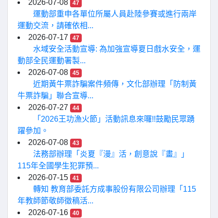
2026-07-08
47
運動部重申各單位所屬人員赴陸參賽或進行兩岸
運動交流，請確依相...
2026-07-17
47
水域安全活動宣導: 為加強宣導夏日戲水安全，運
動部全民運動署製...
2026-07-08
45
近期黃牛票詐騙案件頻傳，文化部辦理「防制黃
牛票詐騙」聯合宣導...
2026-07-27
44
「2026王功漁火節」活動訊息來囉!!鼓勵民眾踴
躍參加。
2026-07-08
43
法務部辦理「炎夏『漫』活，創意說『畫』」
115年全國學生犯罪預...
2026-07-15
41
轉知 教育部委託方成事股份有限公司辦理「115
年教師節敬師徵稿活...
2026-07-16
40