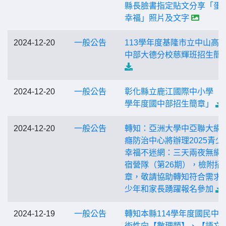
縣長臉書指定貼文分享「蛋
幸福」照片及文字
2024-12-20
一般公告
113學年度基隆市立中山高
中部大德分校慈輝班招生簡
2024-12-20
一般公告
彰化縣立鹿江國際中小學「1
學年度國中部招生簡章」
2024-12-20
一般公告
轉知：亞洲大學中亞聯大網
癮防治中心將辦理2025青少
幸福不迷網：三天兩夜無網
宿營隊（第26期），檢附招
章，敬請協助轉知符合需求
少年和家長踴躍報名參加
2024-12-19
一般公告
轉知本縣114學年度國民中
術性向【數理類】、【語文