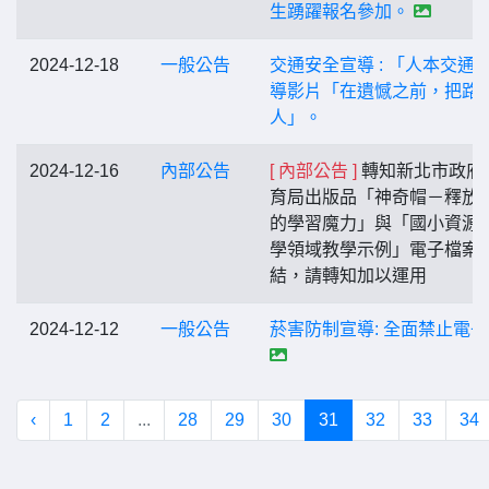
生踴躍報名參加。
2024-12-18
一般公告
交通安全宣導 : 「人本交通
導影片「在遺憾之前，把路
人」。
2024-12-16
內部公告
[ 內部公告 ]
轉知新北市政府
育局出版品「神奇帽－釋放
的學習魔力」與「國小資源
學領域教學示例」電子檔案
結，請轉知加以運用
2024-12-12
一般公告
菸害防制宣導: 全面禁止電
‹
1
2
...
28
29
30
31
32
33
34