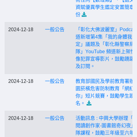
資賦優異學生鑑定安置簡章
份
2024-12-18
一般公告
「彰化大佛波麗室」Podcast
道新增第4集「我的身體我決
定」議題及「彰化縣警察局
隊」YouTube 頻道新上架性
像犯罪宣導影片，鼓勵踴躍
及訂閱。
2024-12-18
一般公告
教育部國民及學前教育署辦
園菸檳危害防制教育「網紅
你」短片競賽，鼓勵學生踴
名。
2024-12-18
一般公告
活動訊息 : 中興大學辦理「
閱讀創作家-圖書館奇幻夜」
隊課程，鼓勵三年級至六年