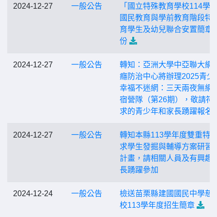
2024-12-27
一般公告
「國立特殊教育學校114學
國民教育與學前教育階段特
育學生及幼兒聯合安置簡章
份
2024-12-27
一般公告
轉知：亞洲大學中亞聯大網
癮防治中心將辦理2025青少
幸福不迷網：三天兩夜無網
宿營隊（第26期），敬請符
求的青少年和家長踴躍報名
2024-12-27
一般公告
轉知本縣113學年度雙重特
求學生發掘與輔導方案研習
計畫，請相關人員及有興趣
長踴躍參加
2024-12-24
一般公告
檢送苗栗縣建國國民中學慈
校113學年度招生簡章