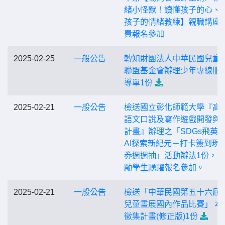
緒小怪獸！讀懂孩子的心、
孩子的情緒教練】親職講座
費報名參加
2025-02-25
一般公告
轉知財團法人中華民國兒童
聯盟基金會辦理少年專線服
導單1份
2025-02-21
一般公告
檢送國立彰化師範大學『高
語文口說及寫作遊戲開發與
計畫』辦理之「SDGs飛英
AI探索新紀元－打卡簽到現
券週週抽」活動辦法1份，
勵學生踴躍報名參加。
2025-02-21
一般公告
檢送「中華民國第五十六屆
兒童畫展國內作品比賽」 本
徵集計畫(修正版)1份