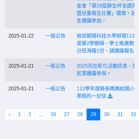
金會「第29屆群生杯全國青
暨兒童寫生比賽」簡章，鼓
生踴躍參加。
2025-01-22
一般公告
檢送朝陽科技大學辦理113
度第2學期碩、學士推廣教
分班海報1份，請踴躍報名。
2025-01-21
一般公告
2025花在彰化活動訊息，鼓
民眾踴躍參與。
2025-01-21
一般公告
113學年度縣長媽媽給國小
寒假的一封信
‹
1
2
...
26
27
28
29
30
31
32