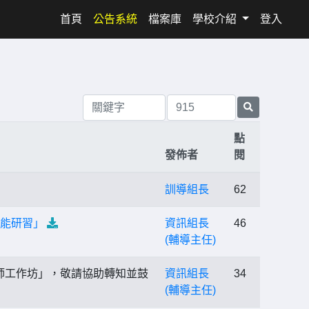
(current)
首頁
公告系統
檔案庫
學校介紹
登入
點
發佈者
閱
訓導組長
62
知能研習」
資訊組長
46
(輔導主任)
師工作坊」，敬請協助轉知並鼓
資訊組長
34
(輔導主任)