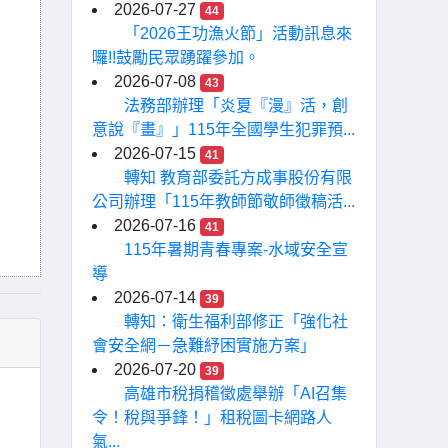
2026-07-27
44
「2026王功漁火節」活動訊息來
囉!!鼓勵民眾踴躍參加。
2026-07-08
43
法務部辦理「炎夏『漫』活，創
意說『畫』」115年全國學生犯罪預...
2026-07-15
41
轉知 教育部委託方成事股份有限
公司辦理「115年教師節敬師徵稿活...
2026-07-16
41
115年暑期青春專案-水域安全宣
導
2026-07-14
39
轉知：衛生福利部修正「強化社
會安全網－急難紓困實施方案」
2026-07-20
39
高雄市稅捐稽徵處舉辦「AI召集
令！稅與爭鋒！」租稅圖卡網路人
氣...