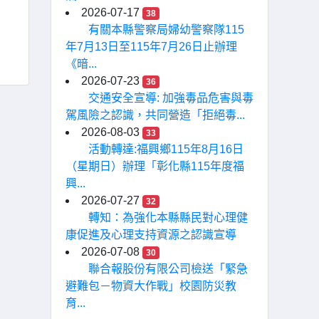
2026-07-17
38
有關本縣警察局婦幼警察隊115
年7月13日至115年7月26日止辦理
《暗...
2026-07-23
36
交通安全宣導: 加強毒品危害與毒
駕風險之認識，共同營造「拒絕毒...
2026-08-03
33
活動轉達:福興鄉115年8月16日
（星期日）辦理「彰化縣115年度福
興...
2026-07-27
32
轉知：為強化本縣縣民對心理健
康促進及心理支持資源之認識宣導
2026-07-08
30
聯合報股份有限公司檢送「緊急
避難包－物資大作戰」校園防災教
育...