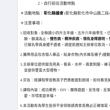
2、自行前往活動地點
＊活動地點：
彰化縣議會
(彰化縣彰化市中山路二段46
＊注意事項：
1.
招收對象 : 全縣國小四升五年級、五升六年級學生，
額，額滿為止。
慢性病、精神疾病、領有身障證明、
已報名學員身體不適者，請提前通知主辦單位取消，
2.
攜帶用品包含個人藥品、貼身衣物(內衣褲及襪子)運
3.
主辦單位提供盥洗用具、餐具、水杯、兩套制服、褲子及
並提供豐富大型禮物。
4.
宗旨：經課程學習教孩子們勇敢面對困境，如何看見
5.
課程內容：成功案例、DIY、團隊遊戲、反性侵、反
愛，珍惜家庭幸福。
6.
本活動有為學生投保平安保險請貴家長務必正確填寫