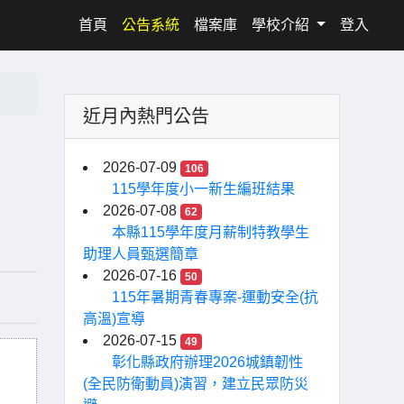
(current)
首頁
公告系統
檔案庫
學校介紹
登入
近月內熱門公告
動
2026-07-09
106
115學年度小一新生編班結果
2026-07-08
62
本縣115學年度月薪制特教學生
助理人員甄選簡章
2026-07-16
50
115年暑期青春專案-運動安全(抗
高溫)宣導
2026-07-15
49
彰化縣政府辦理2026城鎮韌性
(全民防衛動員)演習，建立民眾防災