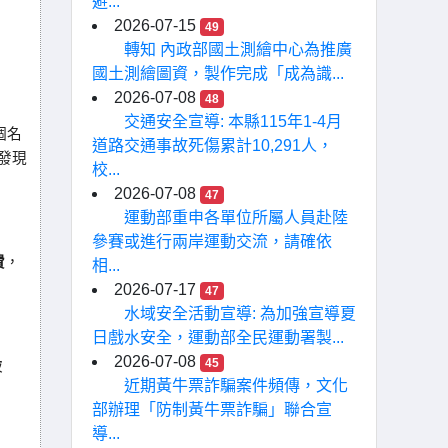
避...
2026-07-15
49
轉知 內政部國土測繪中心為推廣
國土測繪圖資，製作完成「成為識...
2026-07-08
48
交通安全宣導: 本縣115年1-4月
個名
道路交通事故死傷累計10,291人，
發現
校...
2026-07-08
47
運動部重申各單位所屬人員赴陸
參賽或進行兩岸運動交流，請確依
費
，
相...
2026-07-17
47
水域安全活動宣導: 為加強宣導夏
日戲水安全，運動部全民運動署製...
2026-07-08
45
被
近期黃牛票詐騙案件頻傳，文化
部辦理「防制黃牛票詐騙」聯合宣
導...