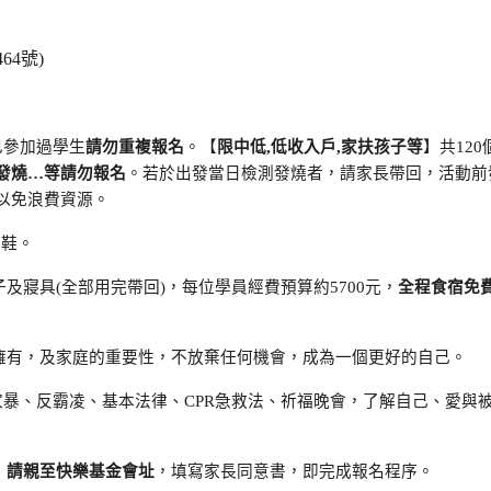
4號)
已參加過學生
請勿重複報名
。【
限中低,低收入戶,家扶孩子等
】共120
發燒…等請勿報名
。若於出發當日檢測發燒者，請家長帶回，活動前
以免浪費資源。
動鞋。
寢具(全部用完帶回)，每位學員經費預算約5700元，
全程食宿免
擁有，及家庭的重要性，不放棄任何機會，成為一個更好的自己。
家暴、反霸凌、基本法律、CPR急救法、祈福晚會，了解自己、愛與
，
請親至快樂基金會址
，填寫家長同意書，即完成報名程序。