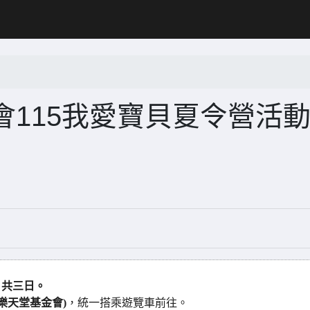
115我愛寶貝夏令營活
一) 共三日。
快樂天堂基金會)
，統一搭乘遊覽車前往。