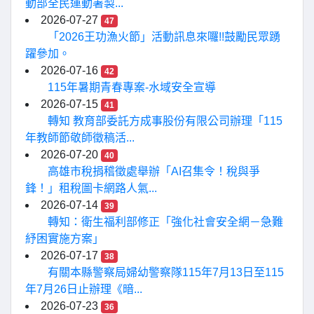
動部全民運動署製...
2026-07-27
47
「2026王功漁火節」活動訊息來囉!!鼓勵民眾踴
躍參加。
2026-07-16
42
115年暑期青春專案-水域安全宣導
2026-07-15
41
轉知 教育部委託方成事股份有限公司辦理「115
年教師節敬師徵稿活...
2026-07-20
40
高雄市稅捐稽徵處舉辦「AI召集令！稅與爭
鋒！」租稅圖卡網路人氣...
2026-07-14
39
轉知：衛生福利部修正「強化社會安全網－急難
紓困實施方案」
2026-07-17
38
有關本縣警察局婦幼警察隊115年7月13日至115
年7月26日止辦理《暗...
2026-07-23
36