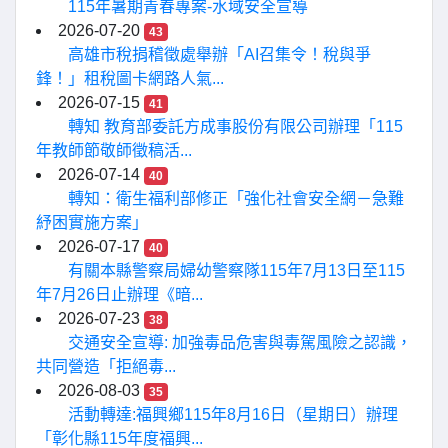
115年暑期青春專案-水域安全宣導
2026-07-20
43
高雄市稅捐稽徵處舉辦「AI召集令！稅與爭
鋒！」租稅圖卡網路人氣...
2026-07-15
41
轉知 教育部委託方成事股份有限公司辦理「115
年教師節敬師徵稿活...
2026-07-14
40
轉知：衛生福利部修正「強化社會安全網－急難
紓困實施方案」
2026-07-17
40
有關本縣警察局婦幼警察隊115年7月13日至115
年7月26日止辦理《暗...
2026-07-23
38
交通安全宣導: 加強毒品危害與毒駕風險之認識，
共同營造「拒絕毒...
2026-08-03
35
活動轉達:福興鄉115年8月16日（星期日）辦理
「彰化縣115年度福興...