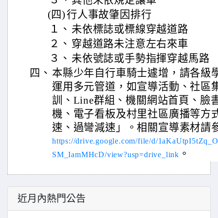
３、
其他未依規定讓車
(四)
行人事故肇因排行
１、
未依標誌或標線穿越道路
２、
穿越道路未注意左右來車
３、
未依號誌或手勢指揮穿越馬路
四、
本縣少年自行車騎士遽增，請各級
運用多元管道，如宣導活動、社區集
訓、Line群組、機關網站首頁、
機、電子看板及村里社區廣播等方
速、過彎減速」。相關宣導素材請
https://drive.google.com/file/d/1aKaUtpI5tZq
。
SM_IamMHcD/view?usp=drive_link
近月內熱門公告