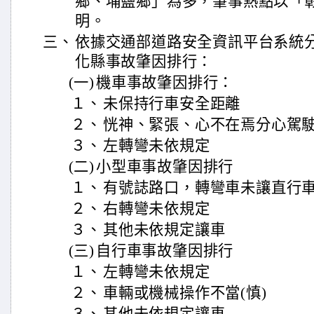
鄉、埔鹽鄉」為多，肇事熱點以「
明。
三、
依據交通部道路安全資訊平台系統分
化縣事故肇因排行：
(一)
機車事故肇因排行：
１、
未保持行車安全距離
２、
恍神、緊張、心不在焉分心駕
３、
左轉彎未依規定
(二)
小型車事故肇因排行
１、
有號誌路口，轉彎車未讓直行
２、
右轉彎未依規定
３、
其他未依規定讓車
(三)
自行車事故肇因排行
１、
左轉彎未依規定
２、
車輛或機械操作不當(慎)