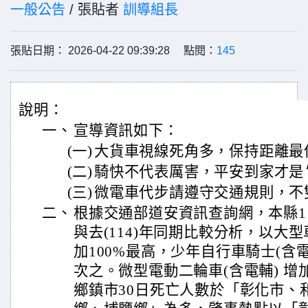
一般公告
/ 張貼者
訓導組長
張貼日期： 2026-04-22 09:39:28 點閱：
145
說明：
一、
宣導資訊如下：
(一)
大貨車視線死角多，保持距離最
(二)
騎快不代表厲害，平安到家才是
(三)
微電車代步請遵守交通規則，不
二、
根據交通部道安資訊查詢網，本縣1
與去(114)年同期比較分析，以大
加100%最高，少年自行車騎士(含電自
次之。微型電動二輪車(含電輔) 增加
鄉鎮市30日死亡人數於「彰化市、