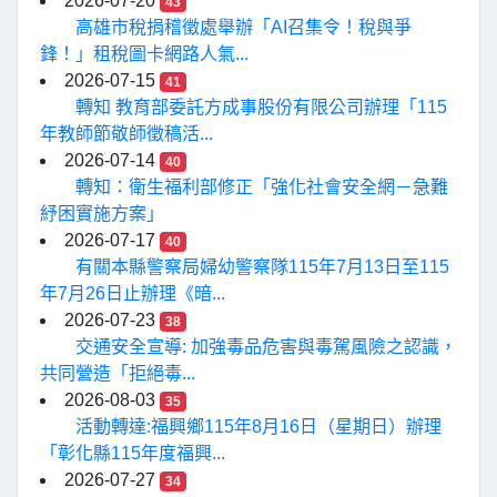
2026-07-20
43
高雄市稅捐稽徵處舉辦「AI召集令！稅與爭
鋒！」租稅圖卡網路人氣...
2026-07-15
41
轉知 教育部委託方成事股份有限公司辦理「115
年教師節敬師徵稿活...
2026-07-14
40
轉知：衛生福利部修正「強化社會安全網－急難
紓困實施方案」
2026-07-17
40
有關本縣警察局婦幼警察隊115年7月13日至115
年7月26日止辦理《暗...
2026-07-23
38
交通安全宣導: 加強毒品危害與毒駕風險之認識，
共同營造「拒絕毒...
2026-08-03
35
活動轉達:福興鄉115年8月16日（星期日）辦理
「彰化縣115年度福興...
2026-07-27
34