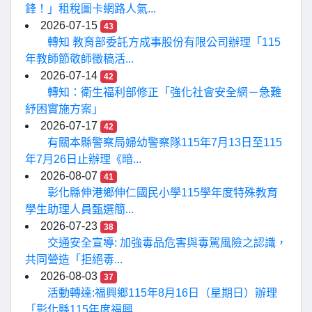
鋒！」租稅圖卡網路人氣...
2026-07-15
43
轉知 教育部委託方成事股份有限公司辦理「115
年教師節敬師徵稿活...
2026-07-14
42
轉知：衛生福利部修正「強化社會安全網－急難
紓困實施方案」
2026-07-17
42
有關本縣警察局婦幼警察隊115年7月13日至115
年7月26日止辦理《暗...
2026-08-07
41
彰化縣伸港鄉伸仁國民小學115學年度特殊教育
學生助理人員甄選簡...
2026-07-23
38
交通安全宣導: 加強毒品危害與毒駕風險之認識，
共同營造「拒絕毒...
2026-08-03
37
活動轉達:福興鄉115年8月16日（星期日）辦理
「彰化縣115年度福興...