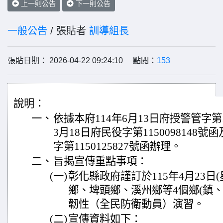
上一則公告
下一則公告
一般公告
/ 張貼者
訓導組長
張貼日期： 2026-04-22 09:24:10 點閱：
153
說明：
一、
依據本府114年6月13日府授警管字第11
3月18日府民役字第1150098148號
字第1150125827號函辦理。
二、
旨揭宣傳重點事項：
(一)
彰化縣政府謹訂於115年4月23日
鄉、埤頭鄉、溪州鄉等4個鄉(鎮、
韌性（全民防衛動員）演習。
(二)
宣傳資料如下：