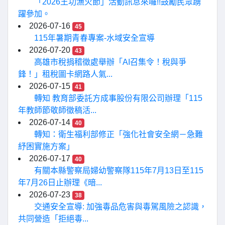
「2026王功漁火節」活動訊息來囉!!鼓勵民眾踴
躍參加。
2026-07-16
45
115年暑期青春專案-水域安全宣導
2026-07-20
43
高雄市稅捐稽徵處舉辦「AI召集令！稅與爭
鋒！」租稅圖卡網路人氣...
2026-07-15
41
轉知 教育部委託方成事股份有限公司辦理「115
年教師節敬師徵稿活...
2026-07-14
40
轉知：衛生福利部修正「強化社會安全網－急難
紓困實施方案」
2026-07-17
40
有關本縣警察局婦幼警察隊115年7月13日至115
年7月26日止辦理《暗...
2026-07-23
38
交通安全宣導: 加強毒品危害與毒駕風險之認識，
共同營造「拒絕毒...