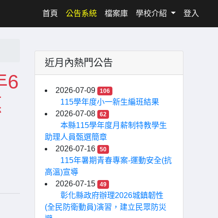
(current)
首頁
公告系統
檔案庫
學校介紹
登入
近月內熱門公告
年6
2026-07-09
106
惠
115學年度小一新生編班結果
2026-07-08
62
本縣115學年度月薪制特教學生
助理人員甄選簡章
2026-07-16
50
115年暑期青春專案-運動安全(抗
高溫)宣導
2026-07-15
49
彰化縣政府辦理2026城鎮韌性
(全民防衛動員)演習，建立民眾防災