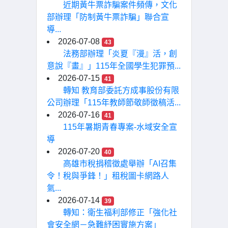
近期黃牛票詐騙案件頻傳，文化
部辦理「防制黃牛票詐騙」聯合宣
導...
2026-07-08
43
法務部辦理「炎夏『漫』活，創
意說『畫』」115年全國學生犯罪預...
2026-07-15
41
轉知 教育部委託方成事股份有限
公司辦理「115年教師節敬師徵稿活...
2026-07-16
41
115年暑期青春專案-水域安全宣
導
2026-07-20
40
高雄市稅捐稽徵處舉辦「AI召集
令！稅與爭鋒！」租稅圖卡網路人
氣...
2026-07-14
39
轉知：衛生福利部修正「強化社
會安全網－急難紓困實施方案」