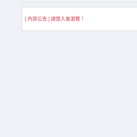
[ 內部公告 ] 請登入後瀏覽！