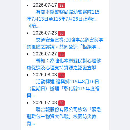
2026-07-17
38
有關本縣警察局婦幼警察隊115
年7月13日至115年7月26日止辦理
《暗...
2026-07-23
36
交通安全宣導: 加強毒品危害與毒
駕風險之認識，共同營造「拒絕毒...
2026-07-27
33
轉知：為強化本縣縣民對心理健
康促進及心理支持資源之認識宣導
2026-08-03
33
活動轉達:福興鄉115年8月16日
（星期日）辦理「彰化縣115年度福
興...
2026-07-08
30
聯合報股份有限公司檢送「緊急
避難包－物資大作戰」校園防災教
育...