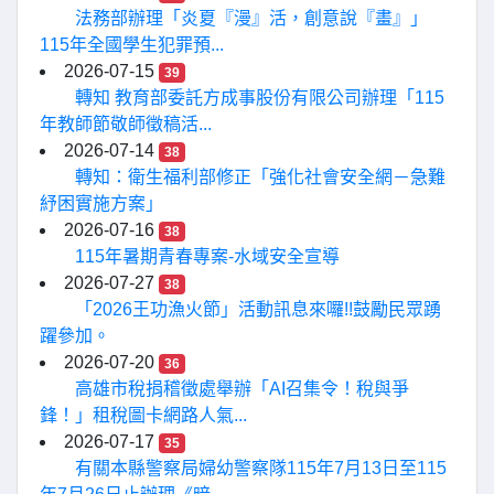
法務部辦理「炎夏『漫』活，創意說『畫』」
115年全國學生犯罪預...
2026-07-15
39
轉知 教育部委託方成事股份有限公司辦理「115
年教師節敬師徵稿活...
2026-07-14
38
轉知：衛生福利部修正「強化社會安全網－急難
紓困實施方案」
2026-07-16
38
115年暑期青春專案-水域安全宣導
2026-07-27
38
「2026王功漁火節」活動訊息來囉!!鼓勵民眾踴
躍參加。
2026-07-20
36
高雄市稅捐稽徵處舉辦「AI召集令！稅與爭
鋒！」租稅圖卡網路人氣...
2026-07-17
35
有關本縣警察局婦幼警察隊115年7月13日至115