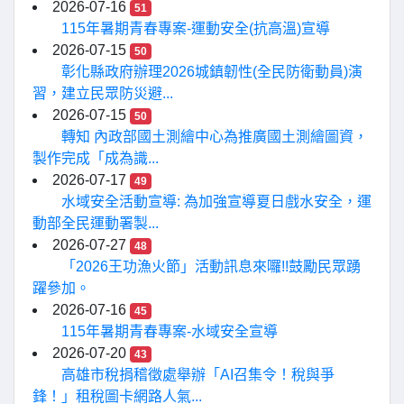
2026-07-16
51
115年暑期青春專案-運動安全(抗高溫)宣導
2026-07-15
50
彰化縣政府辦理2026城鎮韌性(全民防衛動員)演
習，建立民眾防災避...
2026-07-15
50
轉知 內政部國土測繪中心為推廣國土測繪圖資，
製作完成「成為識...
2026-07-17
49
水域安全活動宣導: 為加強宣導夏日戲水安全，運
動部全民運動署製...
2026-07-27
48
「2026王功漁火節」活動訊息來囉!!鼓勵民眾踴
躍參加。
2026-07-16
45
115年暑期青春專案-水域安全宣導
2026-07-20
43
高雄市稅捐稽徵處舉辦「AI召集令！稅與爭
鋒！」租稅圖卡網路人氣...