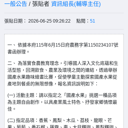
一般公告
/ 張貼者
資訊組長(輔導主任)
張貼日期： 2026-06-25 09:26:22 點閱：
51
一、 依據本府115年6月15日府農務字第1150234107號
書函辦理。
二、 為落實食農教育理念，引導國人深入文化底蘊和生
活型態，回溯飲食、農業及環境之間的連結，透過舉辦
國產水果趣味繪畫比賽，促使學童主動探索國產水果從
產地到餐桌的無限想像，報名資訊說明如下：
(一) 活動主題：請以指定之「國產水果」挑選一種品項
為主題自由創作，以具產業風土特色、抒發家鄉情懷最
佳。
(二) 指定品項：香蕉、鳳梨、木瓜、荔枝、龍眼、芒
果、葡萄 、番石榴、蓮霧、棗、大目釋迦、鳳梨釋迦、