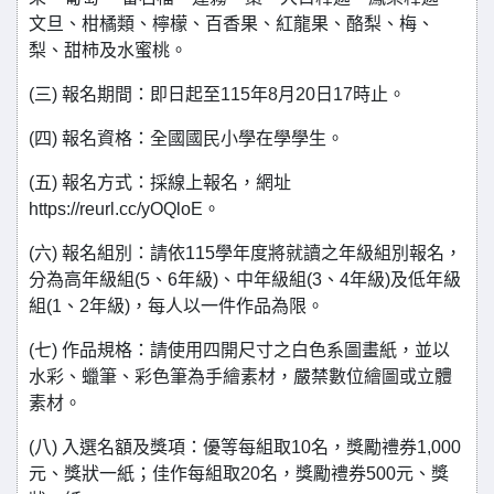
文旦、柑橘類、檸檬、百香果、紅龍果、酪梨、梅、
梨、甜柿及水蜜桃。
(三) 報名期間：即日起至115年8月20日17時止。
(四) 報名資格：全國國民小學在學學生。
(五) 報名方式：採線上報名，網址
https://reurl.cc/yOQloE。
(六) 報名組別：請依115學年度將就讀之年級組別報名，
分為高年級組(5、6年級)、中年級組(3、4年級)及低年級
組(1、2年級)，每人以一件作品為限。
(七) 作品規格：請使用四開尺寸之白色系圖畫紙，並以
水彩、蠟筆、彩色筆為手繪素材，嚴禁數位繪圖或立體
素材。
(八) 入選名額及獎項：優等每組取10名，獎勵禮券1,000
元、獎狀一紙；佳作每組取20名，獎勵禮券500元、獎