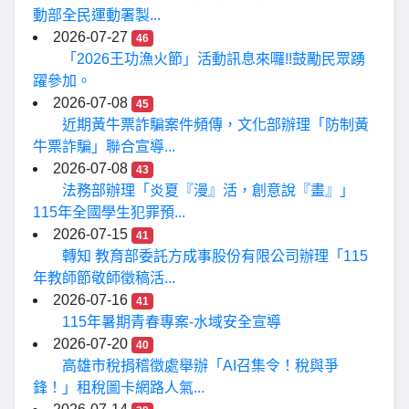
動部全民運動署製...
2026-07-27
46
「2026王功漁火節」活動訊息來囉!!鼓勵民眾踴
躍參加。
2026-07-08
45
近期黃牛票詐騙案件頻傳，文化部辦理「防制黃
牛票詐騙」聯合宣導...
2026-07-08
43
法務部辦理「炎夏『漫』活，創意說『畫』」
115年全國學生犯罪預...
2026-07-15
41
轉知 教育部委託方成事股份有限公司辦理「115
年教師節敬師徵稿活...
2026-07-16
41
115年暑期青春專案-水域安全宣導
2026-07-20
40
高雄市稅捐稽徵處舉辦「AI召集令！稅與爭
鋒！」租稅圖卡網路人氣...