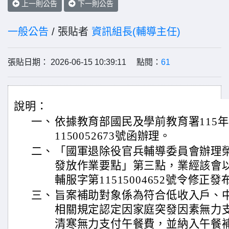
上一則公告
下一則公告
一般公告
/ 張貼者
資訊組長(輔導主任)
張貼日期： 2026-06-15 10:39:11 點閱：
61
說明：
一、
依據教育部國民及學前教育署115年
1150052673號函辦理。
二、
「國軍退除役官兵輔導委員會辦理
發放作業要點」第三點，業經該會以中
輔服字第11515004652號令修正發
三、
旨案補助對象係為符合低收入戶、
相關規定認定因家庭突發因素無力
清寒無力支付午餐費，並納入午餐