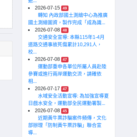
避...
2026-07-15
49
轉知 內政部國土測繪中心為推廣
國土測繪圖資，製作完成「成為識...
2026-07-08
48
交通安全宣導: 本縣115年1-4月
道路交通事故死傷累計10,291人，
校...
2026-07-08
47
運動部重申各單位所屬人員赴陸
參賽或進行兩岸運動交流，請確依
相...
2026-07-17
47
水域安全活動宣導: 為加強宣導夏
日戲水安全，運動部全民運動署製...
2026-07-08
45
近期黃牛票詐騙案件頻傳，文化
部辦理「防制黃牛票詐騙」聯合宣
導...