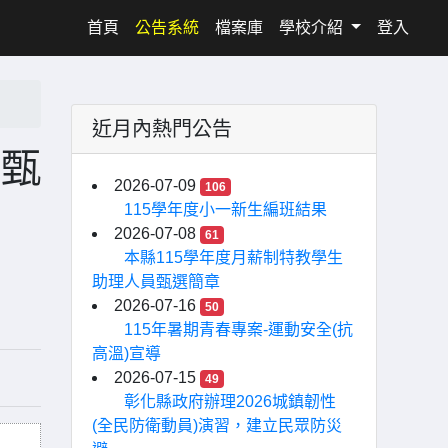
(current)
首頁
公告系統
檔案庫
學校介紹
登入
近月內熱門公告
師甄
2026-07-09
106
115學年度小一新生編班結果
2026-07-08
61
本縣115學年度月薪制特教學生
助理人員甄選簡章
2026-07-16
50
115年暑期青春專案-運動安全(抗
高溫)宣導
2026-07-15
49
彰化縣政府辦理2026城鎮韌性
(全民防衛動員)演習，建立民眾防災