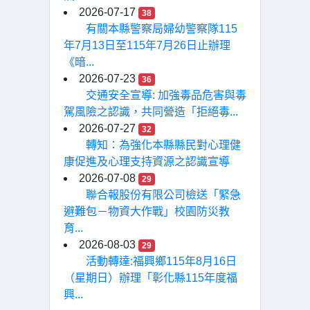
2026-07-17
38
有關本縣警察局婦幼警察隊115
年7月13日至115年7月26日止辦理
《暗...
2026-07-23
36
交通安全宣導: 加強毒品危害與毒
駕風險之認識，共同營造「拒絕毒...
2026-07-27
32
轉知：為強化本縣縣民對心理健
康促進及心理支持資源之認識宣導
2026-07-08
29
聯合報股份有限公司檢送「緊急
避難包－物資大作戰」校園防災教
育...
2026-08-03
29
活動轉達:福興鄉115年8月16日
（星期日）辦理「彰化縣115年度福
興...