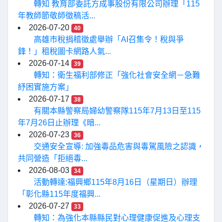
轉知 教育部委託方成事股份有限公司辦理「115
年教師節敬師徵稿活...
2026-07-20
40
高雄市稅捐稽徵處舉辦「AI召集令！稅與爭
鋒！」租稅圖卡網路人氣...
2026-07-14
39
轉知：衛生福利部修正「強化社會安全網－急難
紓困實施方案」
2026-07-17
38
有關本縣警察局婦幼警察隊115年7月13日至115
年7月26日止辦理《暗...
2026-07-23
36
交通安全宣導: 加強毒品危害與毒駕風險之認識，
共同營造「拒絕毒...
2026-08-03
34
活動轉達:福興鄉115年8月16日（星期日）辦理
「彰化縣115年度福興...
2026-07-27
33
轉知：為強化本縣縣民對心理健康促進及心理支