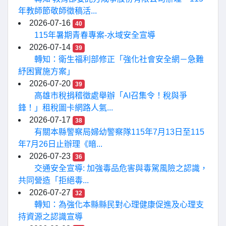
年教師節敬師徵稿活...
2026-07-16
40
115年暑期青春專案-水域安全宣導
2026-07-14
39
轉知：衛生福利部修正「強化社會安全網－急難
紓困實施方案」
2026-07-20
39
高雄市稅捐稽徵處舉辦「AI召集令！稅與爭
鋒！」租稅圖卡網路人氣...
2026-07-17
38
有關本縣警察局婦幼警察隊115年7月13日至115
年7月26日止辦理《暗...
2026-07-23
36
交通安全宣導: 加強毒品危害與毒駕風險之認識，
共同營造「拒絕毒...
2026-07-27
32
轉知：為強化本縣縣民對心理健康促進及心理支
持資源之認識宣導