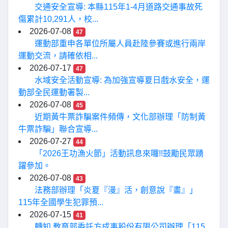
交通安全宣導: 本縣115年1-4月道路交通事故死
傷累計10,291人，校...
2026-07-08
47
運動部重申各單位所屬人員赴陸參賽或進行兩岸
運動交流，請確依相...
2026-07-17
47
水域安全活動宣導: 為加強宣導夏日戲水安全，運
動部全民運動署製...
2026-07-08
45
近期黃牛票詐騙案件頻傳，文化部辦理「防制黃
牛票詐騙」聯合宣導...
2026-07-27
44
「2026王功漁火節」活動訊息來囉!!鼓勵民眾踴
躍參加。
2026-07-08
43
法務部辦理「炎夏『漫』活，創意說『畫』」
115年全國學生犯罪預...
2026-07-15
41
轉知 教育部委託方成事股份有限公司辦理「115