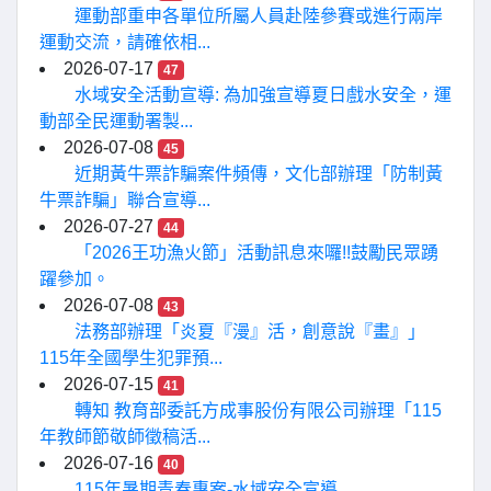
運動部重申各單位所屬人員赴陸參賽或進行兩岸
運動交流，請確依相...
2026-07-17
47
水域安全活動宣導: 為加強宣導夏日戲水安全，運
動部全民運動署製...
2026-07-08
45
近期黃牛票詐騙案件頻傳，文化部辦理「防制黃
牛票詐騙」聯合宣導...
2026-07-27
44
「2026王功漁火節」活動訊息來囉!!鼓勵民眾踴
躍參加。
2026-07-08
43
法務部辦理「炎夏『漫』活，創意說『畫』」
115年全國學生犯罪預...
2026-07-15
41
轉知 教育部委託方成事股份有限公司辦理「115
年教師節敬師徵稿活...
2026-07-16
40
115年暑期青春專案-水域安全宣導