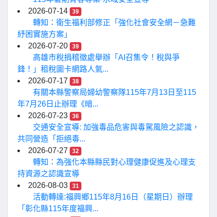
2026-07-14
39
轉知：衛生福利部修正「強化社會安全網－急難
紓困實施方案」
2026-07-20
39
高雄市稅捐稽徵處舉辦「AI召集令！稅與爭
鋒！」租稅圖卡網路人氣...
2026-07-17
38
有關本縣警察局婦幼警察隊115年7月13日至115
年7月26日止辦理《暗...
2026-07-23
36
交通安全宣導: 加強毒品危害與毒駕風險之認識，
共同營造「拒絕毒...
2026-07-27
32
轉知：為強化本縣縣民對心理健康促進及心理支
持資源之認識宣導
2026-08-03
31
活動轉達:福興鄉115年8月16日（星期日）辦理
「彰化縣115年度福興...