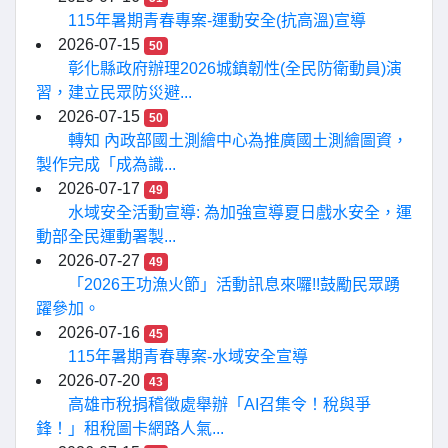
115年暑期青春專案-運動安全(抗高溫)宣導
2026-07-15
50
彰化縣政府辦理2026城鎮韌性(全民防衛動員)演
習，建立民眾防災避...
2026-07-15
50
轉知 內政部國土測繪中心為推廣國土測繪圖資，
製作完成「成為識...
2026-07-17
49
水域安全活動宣導: 為加強宣導夏日戲水安全，運
動部全民運動署製...
2026-07-27
49
「2026王功漁火節」活動訊息來囉!!鼓勵民眾踴
躍參加。
2026-07-16
45
115年暑期青春專案-水域安全宣導
2026-07-20
43
高雄市稅捐稽徵處舉辦「AI召集令！稅與爭
鋒！」租稅圖卡網路人氣...