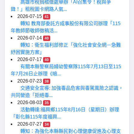
高雄市稅捐稽徵處舉辦「AI召集令！稅與爭
鋒！」租稅圖卡網路人氣...
2026-07-15
41
轉知 教育部委託方成事股份有限公司辦理「115
年教師節敬師徵稿活...
2026-07-14
40
轉知：衛生福利部修正「強化社會安全網－急難
紓困實施方案」
2026-07-17
40
有關本縣警察局婦幼警察隊115年7月13日至115
年7月26日止辦理《暗...
2026-07-23
38
交通安全宣導: 加強毒品危害與毒駕風險之認識，
共同營造「拒絕毒...
2026-08-03
35
活動轉達:福興鄉115年8月16日（星期日）辦理
「彰化縣115年度福興...
2026-07-27
34
轉知：為強化本縣縣民對心理健康促進及心理支