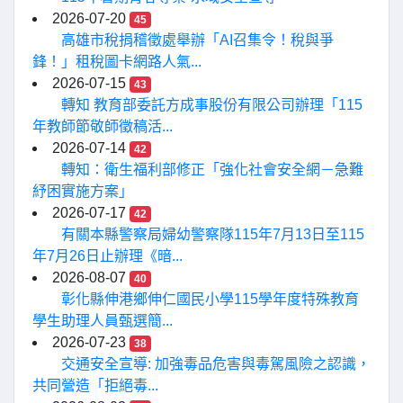
2026-07-20
45
高雄市稅捐稽徵處舉辦「AI召集令！稅與爭
鋒！」租稅圖卡網路人氣...
2026-07-15
43
轉知 教育部委託方成事股份有限公司辦理「115
年教師節敬師徵稿活...
2026-07-14
42
轉知：衛生福利部修正「強化社會安全網－急難
紓困實施方案」
2026-07-17
42
有關本縣警察局婦幼警察隊115年7月13日至115
年7月26日止辦理《暗...
2026-08-07
40
彰化縣伸港鄉伸仁國民小學115學年度特殊教育
學生助理人員甄選簡...
2026-07-23
38
交通安全宣導: 加強毒品危害與毒駕風險之認識，
共同營造「拒絕毒...