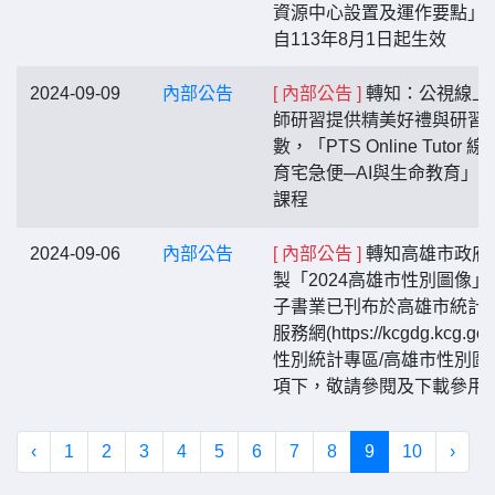
資源中心設置及運作要點」
自113年8月1日起生效
2024-09-09
內部公告
[ 內部公告 ]
轉知：公視線上
師研習提供精美好禮與研習
數，「PTS Online Tutor 
育宅急便─AI與生命教育」
課程
2024-09-06
內部公告
[ 內部公告 ]
轉知高雄市政府
製「2024高雄市性別圖像」
子書業已刊布於高雄市統計
服務網(https://kcgdg.kcg.gov
性別統計專區/高雄市性別圖
項下，敬請參閱及下載參用
‹
1
2
3
4
5
6
7
8
9
10
›