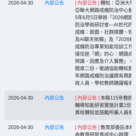
2026-04-30
內部公告
[ 內部公告 ]
轉知：亞洲大學
亞聯大網路成癮防治中心擬於
5年6月5日舉辦「2026網路
防治學術研討會—AI世代的
成癮：遊戲、社群媒體、短
及AI聊天依賴」及「2026網
成癮防治專業知能培訓工作
接住迷『網』的心：網路成
辨識、因應及介入實務」，
簡章二份，敬請協助轉知對
年網路成癮防治議題有興趣
政人員、學校教師踴躍報名
2026-04-30
內部公告
[ 內部公告 ]
本縣115年教師
輔導知能研習實施計畫1份
貴校轉知並鼓勵所屬人員參
2026-04-30
內部公告
[ 內部公告 ]
教育部委託本校
命教育研發育成中心辦理「1