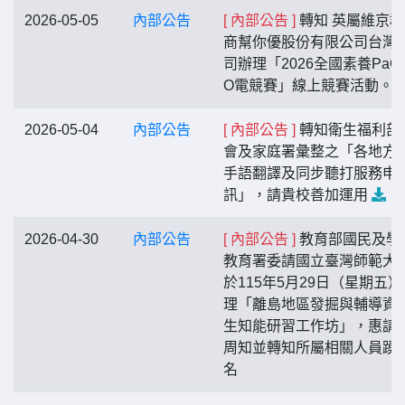
2026-05-05
內部公告
[ 內部公告 ]
轉知 英屬維京群
商幫你優股份有限公司台灣
司辦理「2026全國素養PaG
O電競賽」線上競賽活動。
2026-05-04
內部公告
[ 內部公告 ]
轉知衛生福利部
會及家庭署彙整之「各地方
手語翻譯及同步聽打服務申
訊」，請貴校善加運用
2026-04-30
內部公告
[ 內部公告 ]
教育部國民及學
教育署委請國立臺灣師範大
於115年5月29日（星期五）
理「離島地區發掘與輔導資
生知能研習工作坊」，惠請
周知並轉知所屬相關人員踴
名