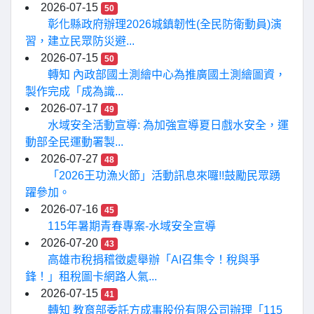
2026-07-15
50
彰化縣政府辦理2026城鎮韌性(全民防衛動員)演
習，建立民眾防災避...
2026-07-15
50
轉知 內政部國土測繪中心為推廣國土測繪圖資，
製作完成「成為識...
2026-07-17
49
水域安全活動宣導: 為加強宣導夏日戲水安全，運
動部全民運動署製...
2026-07-27
48
「2026王功漁火節」活動訊息來囉!!鼓勵民眾踴
躍參加。
2026-07-16
45
115年暑期青春專案-水域安全宣導
2026-07-20
43
高雄市稅捐稽徵處舉辦「AI召集令！稅與爭
鋒！」租稅圖卡網路人氣...
2026-07-15
41
轉知 教育部委託方成事股份有限公司辦理「115