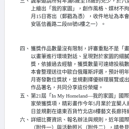
三、
誠摯邀請所有年滿6歲至18歲的兒少，於八開（B
上繪出「我的家園」，創作風格、媒材不拘。
月15日寄出（郵戳為憑），收件地址為本會臺
安區信義路二段88號6樓之一）。
四、
獲獎作品數量沒有限制，評審重點不是「
以畫筆進行環境對話、呈現對於家園的細
獎，依據過去經驗，獲獎數量可達總投稿
本會整理送往中歐白俄羅斯評選，預計明年（
月寄發數位獎狀，並規劃擇優辦理展覽或
作品署名，共同分享這份榮耀。
五、
第21屆「In My Homeland—我的家園
家榮獲獎項，精彩畫作今年5月業於宜蘭人故事
日並規劃在遠東百貨竹北店8樓藝文長廊持
六、
詳細比賽資訊、報名辦法與規則，近年國
（附件一）與活動照片（附件二），請參見活動網站：