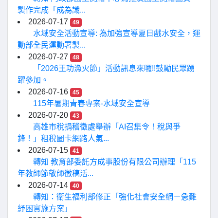
製作完成「成為識...
2026-07-17
49
水域安全活動宣導: 為加強宣導夏日戲水安全，運
動部全民運動署製...
2026-07-27
48
「2026王功漁火節」活動訊息來囉!!鼓勵民眾踴
躍參加。
2026-07-16
45
115年暑期青春專案-水域安全宣導
2026-07-20
43
高雄市稅捐稽徵處舉辦「AI召集令！稅與爭
鋒！」租稅圖卡網路人氣...
2026-07-15
41
轉知 教育部委託方成事股份有限公司辦理「115
年教師節敬師徵稿活...
2026-07-14
40
轉知：衛生福利部修正「強化社會安全網－急難
紓困實施方案」