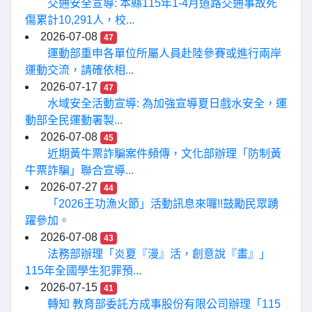
交通安全宣導: 本縣115年1-4月道路交通事故死
傷累計10,291人，校...
2026-07-08
47
運動部重申各單位所屬人員赴陸參賽或進行兩岸
運動交流，請確依相...
2026-07-17
47
水域安全活動宣導: 為加強宣導夏日戲水安全，運
動部全民運動署製...
2026-07-08
45
近期黃牛票詐騙案件頻傳，文化部辦理「防制黃
牛票詐騙」聯合宣導...
2026-07-27
44
「2026王功漁火節」活動訊息來囉!!鼓勵民眾踴
躍參加。
2026-07-08
43
法務部辦理「炎夏『漫』活，創意說『畫』」
115年全國學生犯罪預...
2026-07-15
41
轉知 教育部委託方成事股份有限公司辦理「115