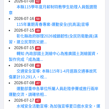
2026-07-08
62
本縣115學年度月薪制特教學生助理人員甄選簡
章
2026-07-16
50
115年暑期青春專案-運動安全(抗高溫)宣導
2026-07-15
49
彰化縣政府辦理2026城鎮韌性(全民防衛動員)演
習，建立民眾防災避...
2026-07-15
49
轉知 內政部國土測繪中心為推廣國土測繪圖資，
製作完成「成為識...
2026-07-08
48
交通安全宣導: 本縣115年1-4月道路交通事故死
傷累計10,291人，校...
2026-07-08
47
運動部重申各單位所屬人員赴陸參賽或進行兩岸
運動交流，請確依相...
2026-07-17
47
水域安全活動宣導: 為加強宣導夏日戲水安全，運