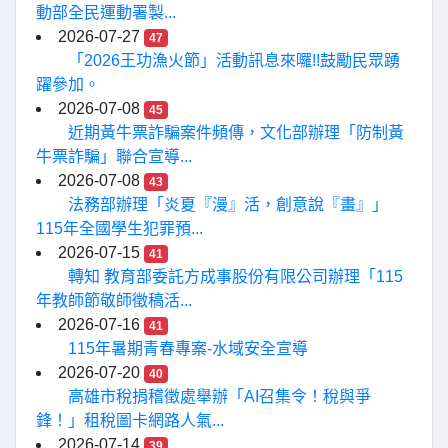
動部全民運動署製...
2026-07-27
47
「2026王功漁火節」活動訊息來囉!!鼓勵民眾踴
躍參加。
2026-07-08
45
近期黃牛票詐騙案件頻傳，文化部辦理「防制黃
牛票詐騙」聯合宣導...
2026-07-08
43
法務部辦理「炎夏『漫』活，創意說『畫』」
115年全國學生犯罪預...
2026-07-15
41
轉知 教育部委託方成事股份有限公司辦理「115
年教師節敬師徵稿活...
2026-07-16
41
115年暑期青春專案-水域安全宣導
2026-07-20
40
高雄市稅捐稽徵處舉辦「AI召集令！稅與爭
鋒！」租稅圖卡網路人氣...
2026-07-14
39