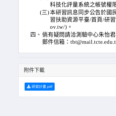
科技化評量系統之帳號權
(三)
本研習訊息同步公告於國
習扶助資源平臺/首頁/研習資訊(ht
ov.tw/)。
四、
倘有疑問請洽測驗中心朱怡君小姐(
郵件信箱：tbt@mail.tcte.edu
附件下載
研習計畫.pdf