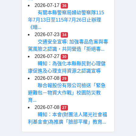
2026-07-17
36
有關本縣警察局婦幼警察隊115
年7月13日至115年7月26日止辦理
《暗...
2026-07-23
34
交通安全宣導: 加強毒品危害與毒
駕風險之認識，共同營造「拒絕毒...
2026-07-27
30
轉知：為強化本縣縣民對心理健
康促進及心理支持資源之認識宣導
2026-07-08
29
聯合報股份有限公司檢送「緊急
避難包－物資大作戰」校園防災教
育...
2026-07-08
27
轉知：本會(財團法人陽光社會福
利基金會)為推廣「臉部平權」教育...