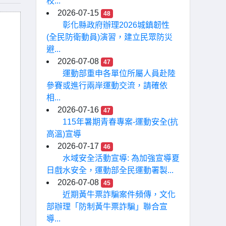
校...
2026-07-15
48
彰化縣政府辦理2026城鎮韌性
(全民防衛動員)演習，建立民眾防災
避...
2026-07-08
47
運動部重申各單位所屬人員赴陸
參賽或進行兩岸運動交流，請確依
相...
2026-07-16
47
115年暑期青春專案-運動安全(抗
高溫)宣導
2026-07-17
46
水域安全活動宣導: 為加強宣導夏
日戲水安全，運動部全民運動署製...
2026-07-08
45
近期黃牛票詐騙案件頻傳，文化
部辦理「防制黃牛票詐騙」聯合宣
導...