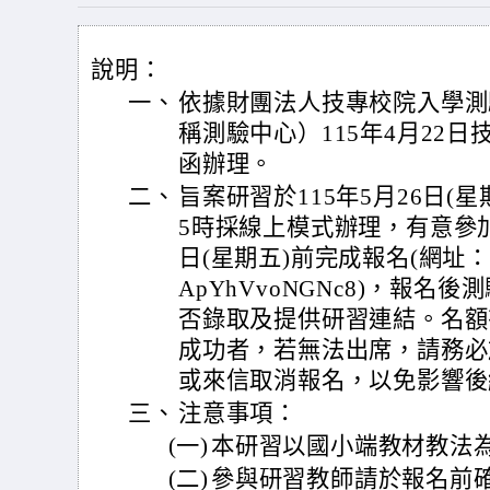
說明：
一、
依據財團法人技專校院入學測
稱測驗中心）115年4月22日技測
函辦理。
二、
旨案研習於115年5月26日(星
5時採線上模式辦理，有意參加
日(星期五)前完成報名(網址：https:
ApYhVvoNGNc8)，報名後
否錄取及提供研習連結。名額
成功者，若無法出席，請務必
或來信取消報名，以免影響後
三、
注意事項：
(一)
本研習以國小端教材教法
(二)
參與研習教師請於報名前