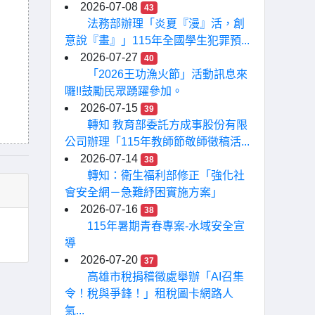
2026-07-08
43
法務部辦理「炎夏『漫』活，創
意說『畫』」115年全國學生犯罪預...
2026-07-27
40
「2026王功漁火節」活動訊息來
囉!!鼓勵民眾踴躍參加。
2026-07-15
39
轉知 教育部委託方成事股份有限
公司辦理「115年教師節敬師徵稿活...
2026-07-14
38
轉知：衛生福利部修正「強化社
會安全網－急難紓困實施方案」
2026-07-16
38
115年暑期青春專案-水域安全宣
導
2026-07-20
37
高雄市稅捐稽徵處舉辦「AI召集
令！稅與爭鋒！」租稅圖卡網路人
氣...