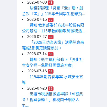
2026-07-08
43
法務部辦理「炎夏『漫』活，創
意說『畫』」115年全國學生犯罪預...
2026-07-15
39
轉知 教育部委託方成事股份有限
公司辦理「115年教師節敬師徵稿活...
2026-07-27
39
「2026王功漁火節」活動訊息來
囉!!鼓勵民眾踴躍參加。
2026-07-14
38
轉知：衛生福利部修正「強化社
會安全網－急難紓困實施方案」
2026-07-16
38
115年暑期青春專案-水域安全宣
導
2026-07-20
36
高雄市稅捐稽徵處舉辦「AI召集
令！稅與爭鋒！」租稅圖卡網路人
氣...