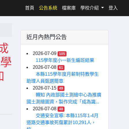
(current)
首頁
公告系統
檔案庫
學校介紹
登入
近月內熱門公告
成
2026-07-09
105
能學
115學年度小一新生編班結果
2026-07-08
61
加
本縣115學年度月薪制特教學生
助理人員甄選簡章
2026-07-15
49
轉知 內政部國土測繪中心為推廣
國土測繪圖資，製作完成「成為識...
2026-07-08
48
交通安全宣導: 本縣115年1-4月
道路交通事故死傷累計10,291人，