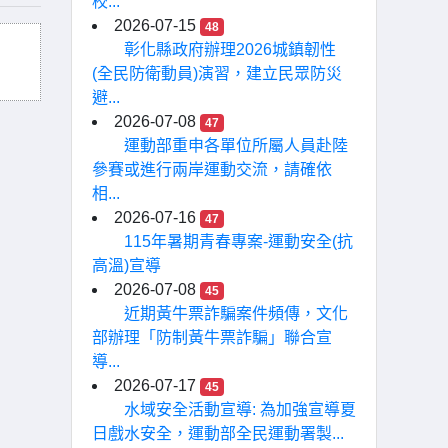
校...
2026-07-15
48
彰化縣政府辦理2026城鎮韌性
(全民防衛動員)演習，建立民眾防災
避...
2026-07-08
47
運動部重申各單位所屬人員赴陸
參賽或進行兩岸運動交流，請確依
相...
2026-07-16
47
115年暑期青春專案-運動安全(抗
高溫)宣導
2026-07-08
45
近期黃牛票詐騙案件頻傳，文化
部辦理「防制黃牛票詐騙」聯合宣
導...
2026-07-17
45
水域安全活動宣導: 為加強宣導夏
日戲水安全，運動部全民運動署製...