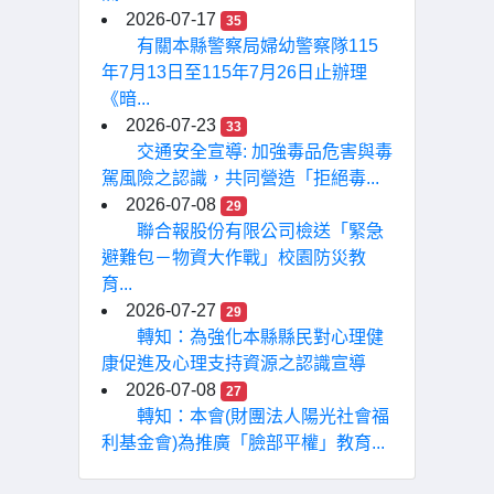
2026-07-17
35
有關本縣警察局婦幼警察隊115
年7月13日至115年7月26日止辦理
《暗...
2026-07-23
33
交通安全宣導: 加強毒品危害與毒
駕風險之認識，共同營造「拒絕毒...
2026-07-08
29
聯合報股份有限公司檢送「緊急
避難包－物資大作戰」校園防災教
育...
2026-07-27
29
轉知：為強化本縣縣民對心理健
康促進及心理支持資源之認識宣導
2026-07-08
27
轉知：本會(財團法人陽光社會福
利基金會)為推廣「臉部平權」教育...