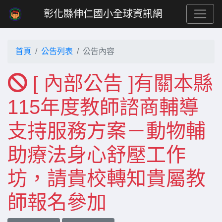
彰化縣伸仁國小全球資訊網
首頁
公告列表
公告內容
[ 內部公告 ]有關本縣
115年度教師諮商輔導
支持服務方案－動物輔
助療法身心舒壓工作
坊，請貴校轉知貴屬教
師報名參加