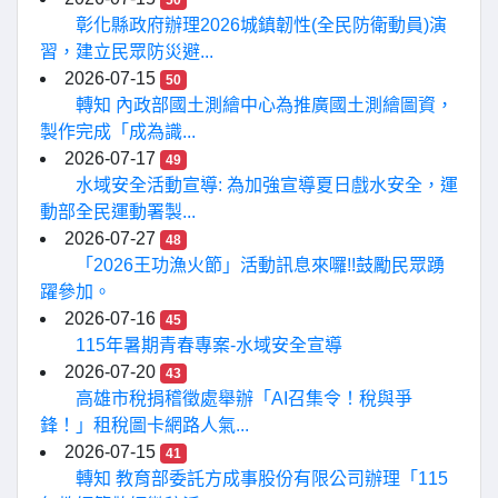
50
彰化縣政府辦理2026城鎮韌性(全民防衛動員)演
習，建立民眾防災避...
2026-07-15
50
轉知 內政部國土測繪中心為推廣國土測繪圖資，
製作完成「成為識...
2026-07-17
49
水域安全活動宣導: 為加強宣導夏日戲水安全，運
動部全民運動署製...
2026-07-27
48
「2026王功漁火節」活動訊息來囉!!鼓勵民眾踴
躍參加。
2026-07-16
45
115年暑期青春專案-水域安全宣導
2026-07-20
43
高雄市稅捐稽徵處舉辦「AI召集令！稅與爭
鋒！」租稅圖卡網路人氣...
2026-07-15
41
轉知 教育部委託方成事股份有限公司辦理「115