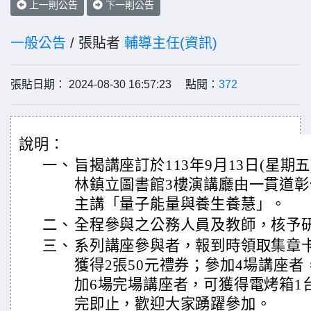
上一則公告
下一則公告
一般公告
/ 張貼者
輔導主任(資訊)
張貼日期： 2024-08-30 16:57:23 點閱：
372
說明：
一、
旨揭講座訂於113年9月13日(星期五
林鎮立圖書館3樓演講廳由一貫道
主講「量子能量與養生養慧」。
二、
全程參與之公務人員及教師，核予
三、
系列講座參與者，報到時領取集章
獲得2張50元禮券；參加4場講座者
加6場完場講座者，可獲得電烤箱1
完即止，歡迎大家踴躍參加。