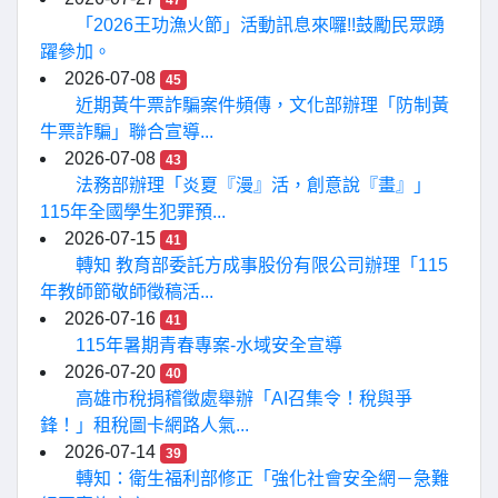
47
「2026王功漁火節」活動訊息來囉!!鼓勵民眾踴
躍參加。
2026-07-08
45
近期黃牛票詐騙案件頻傳，文化部辦理「防制黃
牛票詐騙」聯合宣導...
2026-07-08
43
法務部辦理「炎夏『漫』活，創意說『畫』」
115年全國學生犯罪預...
2026-07-15
41
轉知 教育部委託方成事股份有限公司辦理「115
年教師節敬師徵稿活...
2026-07-16
41
115年暑期青春專案-水域安全宣導
2026-07-20
40
高雄市稅捐稽徵處舉辦「AI召集令！稅與爭
鋒！」租稅圖卡網路人氣...
2026-07-14
39
轉知：衛生福利部修正「強化社會安全網－急難