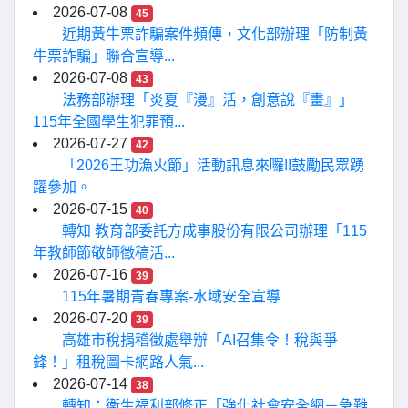
2026-07-08
45
近期黃牛票詐騙案件頻傳，文化部辦理「防制黃
牛票詐騙」聯合宣導...
2026-07-08
43
法務部辦理「炎夏『漫』活，創意說『畫』」
115年全國學生犯罪預...
2026-07-27
42
「2026王功漁火節」活動訊息來囉!!鼓勵民眾踴
躍參加。
2026-07-15
40
轉知 教育部委託方成事股份有限公司辦理「115
年教師節敬師徵稿活...
2026-07-16
39
115年暑期青春專案-水域安全宣導
2026-07-20
39
高雄市稅捐稽徵處舉辦「AI召集令！稅與爭
鋒！」租稅圖卡網路人氣...
2026-07-14
38
轉知：衛生福利部修正「強化社會安全網－急難