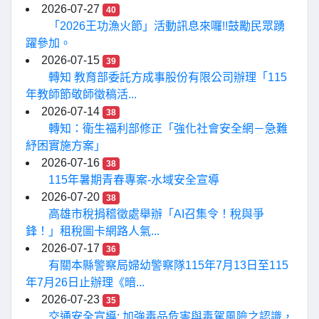
2026-07-27
40
「2026王功漁火節」活動訊息來囉!!鼓勵民眾踴
躍參加。
2026-07-15
39
轉知 教育部委託方成事股份有限公司辦理「115
年教師節敬師徵稿活...
2026-07-14
38
轉知：衛生福利部修正「強化社會安全網－急難
紓困實施方案」
2026-07-16
38
115年暑期青春專案-水域安全宣導
2026-07-20
38
高雄市稅捐稽徵處舉辦「AI召集令！稅與爭
鋒！」租稅圖卡網路人氣...
2026-07-17
36
有關本縣警察局婦幼警察隊115年7月13日至115
年7月26日止辦理《暗...
2026-07-23
35
交通安全宣導: 加強毒品危害與毒駕風險之認識，