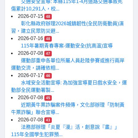
交通安全宣導: 本縣115年1-4月道路交通事故死
傷累計10,291人，校...
2026-07-15
48
彰化縣政府辦理2026城鎮韌性(全民防衛動員)演
習，建立民眾防災避...
2026-07-16
48
115年暑期青春專案-運動安全(抗高溫)宣導
2026-07-08
47
運動部重申各單位所屬人員赴陸參賽或進行兩岸
運動交流，請確依相...
2026-07-17
46
水域安全活動宣導: 為加強宣導夏日戲水安全，運
動部全民運動署製...
2026-07-08
45
近期黃牛票詐騙案件頻傳，文化部辦理「防制黃
牛票詐騙」聯合宣導...
2026-07-08
43
法務部辦理「炎夏『漫』活，創意說『畫』」
115年全國學生犯罪預...