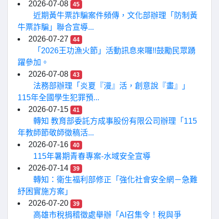
2026-07-08
45
近期黃牛票詐騙案件頻傳，文化部辦理「防制黃
牛票詐騙」聯合宣導...
2026-07-27
44
「2026王功漁火節」活動訊息來囉!!鼓勵民眾踴
躍參加。
2026-07-08
43
法務部辦理「炎夏『漫』活，創意說『畫』」
115年全國學生犯罪預...
2026-07-15
41
轉知 教育部委託方成事股份有限公司辦理「115
年教師節敬師徵稿活...
2026-07-16
40
115年暑期青春專案-水域安全宣導
2026-07-14
39
轉知：衛生福利部修正「強化社會安全網－急難
紓困實施方案」
2026-07-20
39
高雄市稅捐稽徵處舉辦「AI召集令！稅與爭