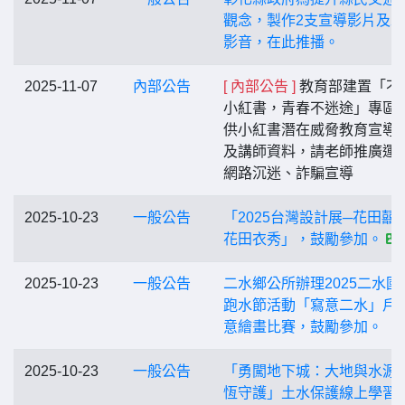
觀念，製作2支宣導影片及2
影音，在此推播。
2025-11-07
內部公告
[ 內部公告 ]
教育部建置「不
小紅書，青春不迷途」專區
供小紅書潛在威脅教育宣導
及講師資料，請老師推廣運
網路沉迷、詐騙宣導
2025-10-23
一般公告
「2025台灣設計展─花田囍
花田衣秀」，鼓勵參加。
2025-10-23
一般公告
二水鄉公所辦理2025二水國
跑水節活動「寫意二水」戶
意繪畫比賽，鼓勵參加。
2025-10-23
一般公告
「勇闖地下城：大地與水源
恆守護」土水保護線上學習