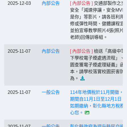
2025-12-03
內部公告
[ 內部公告 ]
交通部製作之交
安全「減速停讓，安全MVP
是你」等影片，請各班利用
修或彈性時間、健體課程宣
並拍宣導教學照片4張(照片
老師)回傳訓導組。
2025-11-07
內部公告
[ 內部公告 ]
檢送「高級中等
下學校電子煙處遇流程」、
園查獲電子煙處理疑義」函
本，請學校落實校園菸害防
為。
2025-11-07
一般公告
114年地價稅於11月開徵，
期間自11月1日至12月1日，
如期繳納，彰化縣地方稅務
心您。
2025-11-07
一般公告
彰化縣政府為提升縣民交通