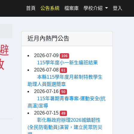
(current)
首頁
公告系統
檔案庫
學校介紹
登入
近月內熱門公告
避
2026-07-09
106
教
115學年度小一新生編班結果
2026-07-08
61
本縣115學年度月薪制特教學生
助理人員甄選簡章
2026-07-16
50
115年暑期青春專案-運動安全(抗
高溫)宣導
2026-07-15
49
彰化縣政府辦理2026城鎮韌性
(全民防衛動員)演習，建立民眾防災