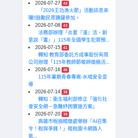
2026-07-27
44
「2026王功漁火節」活動訊息來
囉!!鼓勵民眾踴躍參加。
2026-07-08
43
法務部辦理「炎夏『漫』活，創
意說『畫』」115年全國學生犯罪預...
2026-07-15
41
轉知 教育部委託方成事股份有限
公司辦理「115年教師節敬師徵稿活...
2026-07-16
40
115年暑期青春專案-水域安全宣
導
2026-07-14
39
轉知：衛生福利部修正「強化社
會安全網－急難紓困實施方案」
2026-07-20
39
高雄市稅捐稽徵處舉辦「AI召集
令！稅與爭鋒！」租稅圖卡網路人
氣...