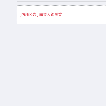
[ 內部公告 ] 請登入後瀏覽！