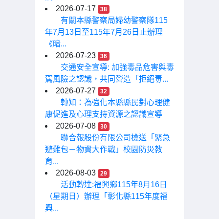
2026-07-17
38
有關本縣警察局婦幼警察隊115
年7月13日至115年7月26日止辦理
《暗...
2026-07-23
36
交通安全宣導: 加強毒品危害與毒
駕風險之認識，共同營造「拒絕毒...
2026-07-27
32
轉知：為強化本縣縣民對心理健
康促進及心理支持資源之認識宣導
2026-07-08
30
聯合報股份有限公司檢送「緊急
避難包－物資大作戰」校園防災教
育...
2026-08-03
29
活動轉達:福興鄉115年8月16日
（星期日）辦理「彰化縣115年度福
興...