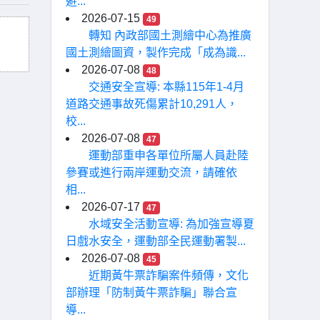
避...
2026-07-15
49
轉知 內政部國土測繪中心為推廣
國土測繪圖資，製作完成「成為識...
2026-07-08
48
交通安全宣導: 本縣115年1-4月
道路交通事故死傷累計10,291人，
校...
2026-07-08
47
運動部重申各單位所屬人員赴陸
參賽或進行兩岸運動交流，請確依
相...
2026-07-17
47
水域安全活動宣導: 為加強宣導夏
日戲水安全，運動部全民運動署製...
2026-07-08
45
近期黃牛票詐騙案件頻傳，文化
部辦理「防制黃牛票詐騙」聯合宣
導...